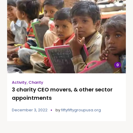
0
Activity
,
Charity
3 charity CEO movers, & other sector
appointments
December 3, 2022
by
fiftyfiftygroupusa.org