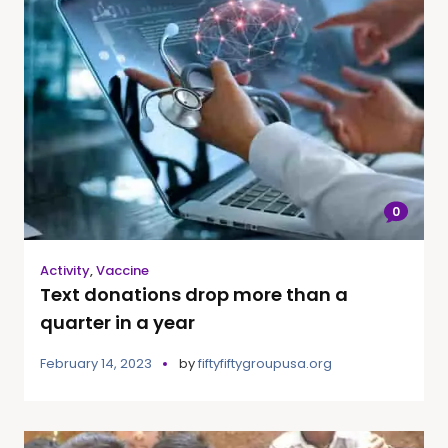
0
Activity
,
Vaccine
Text donations drop more than a
quarter in a year
February 14, 2023
by
fiftyfiftygroupusa.org