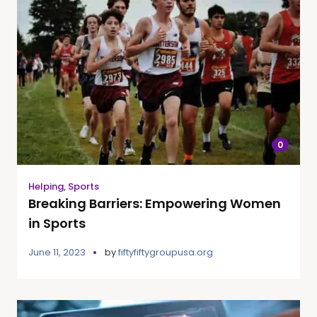
0
Helping
,
Sports
Breaking Barriers: Empowering Women
in Sports
June 11, 2023
by
fiftyfiftygroupusa.org